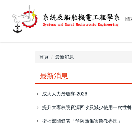
跳
到
主
國
要
內
容
區
首頁
最新消息
最新消息
成大人力潛艇隊-2026
提升大專校院資源回收及減少使用一次性餐
衛福部國健署「預防熱傷害衛教專區」