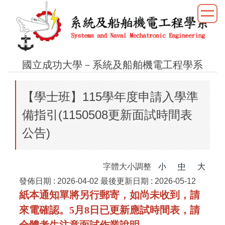
跳
到
主
要
內
國立成功大學－系統及船舶機電工程學系
容
區
【學士班】115學年度申請入學準
備指引(1150508更新面試時間表
公告)
字體大小調整
小
中
大
發佈日期 :
2026-04-02
最後更新日期 :
2026-05-12
紙本通知單將另行郵寄，如尚未收到，請
來電確認。5月8日已更新應試時間表，請
全體考生注意面試作業說明。