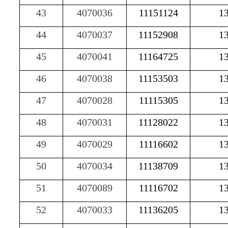
43
4070036
11151124
1
44
4070037
11152908
1
45
4070041
11164725
1
46
4070038
11153503
1
47
4070028
11115305
1
48
4070031
11128022
1
49
4070029
11116602
1
50
4070034
11138709
1
51
4070089
11116702
1
52
4070033
11136205
1