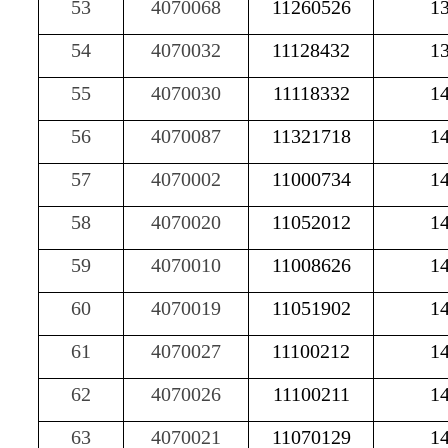
53
4070068
11260526
1
54
4070032
11128432
1
55
4070030
11118332
1
56
4070087
11321718
1
57
4070002
11000734
1
58
4070020
11052012
1
59
4070010
11008626
1
60
4070019
11051902
1
61
4070027
11100212
1
62
4070026
11100211
1
63
4070021
11070129
1