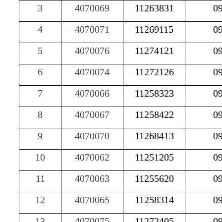
3
4070069
11263831
0
4
4070071
11269115
0
5
4070076
11274121
0
6
4070074
11272126
0
7
4070066
11258323
0
8
4070067
11258422
0
9
4070070
11268413
0
10
4070062
11251205
0
11
4070063
11255620
0
12
4070065
11258314
0
13
4070075
11272405
0