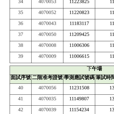
34
4070053
11223825
1
35
4070052
11220823
1
36
4070043
11183117
1
37
4070050
11209425
1
38
4070008
11006306
1
39
4070009
11006615
1
下
午場
面試序號
二階准考證號
學測應試號碼
筆試時間
40
4070056
11231508
1
41
4070035
11149807
1
42
4070039
11154234
1