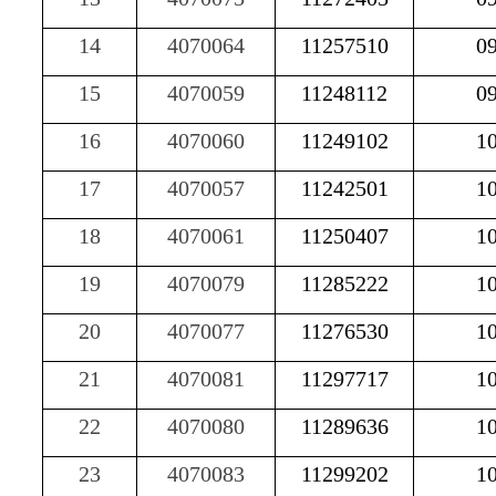
14
4070064
11257510
0
15
4070059
11248112
0
16
4070060
11249102
1
17
4070057
11242501
1
18
4070061
11250407
1
19
4070079
11285222
1
20
4070077
11276530
1
21
4070081
11297717
1
22
4070080
11289636
1
23
4070083
11299202
1