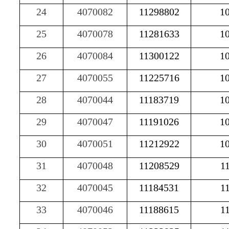
24
4070082
11298802
1
25
4070078
11281633
1
26
4070084
11300122
1
27
4070055
11225716
1
28
4070044
11183719
1
29
4070047
11191026
1
30
4070051
11212922
1
31
4070048
11208529
1
32
4070045
11184531
1
33
4070046
11188615
1