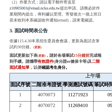
（2）作業方式：請以電子郵件寄送至
z10905003@email.ncku.edu.tw
提出申請。請務必於作
業期間內提出，俾利據以受理。
寄發後次一個上班日
若未收到本系確認收件通知(email)，請來電確認。
3. 面試時間表公告
依據115.4.30本系招生委員會會議，更新為面試含筆
試約30分鐘。
(更新)
面試更新如下表
，
請於各場筆試
15
分鐘前
完成報
(更新)
到手續。
請攜帶
有效證件
(
身分證
or
健保卡等
)
及
二階
面試通知單
，以便
確認考生身分。
上午場
面試序號
二階准考證號
學測應試號碼
筆試時
1
4070073
11271923
0
2
4070072
11269410
0