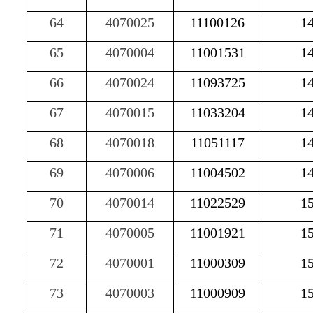
64
4070025
11100126
1
65
4070004
11001531
1
66
4070024
11093725
1
67
4070015
11033204
1
68
4070018
11051117
1
69
4070006
11004502
1
70
4070014
11022529
1
71
4070005
11001921
1
72
4070001
11000309
1
73
4070003
11000909
1