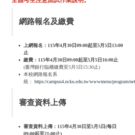
網路報名及繳費
上網報名：115
年
4
月
30
日
09:00
起至
5
月
5
日
13:00
止
繳
費：
115
年
4
月
30
日
09:00
起至
5
月
5
日
16:00
止
(臺灣銀行臨櫃繳費至5月5日15:30止)
本校網路報名系
統：
https://campus4.ncku.edu.tw/wwwmenu/program/net
審查資料上傳
審查資料上傳：115
年
4
月
30
日至
5
月
5
日
(
每日
09:00
起至
21:00
止)