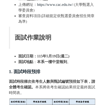
上傳網址：
https://www.cac.edu.tw/
(大學甄選入
學委員會)
審查資料項目(詳細規定依甄選委員會招生簡章
為準)
面試作業說明
面試日期：115
年
5
月
19
日
(
週二)
面試地點
：
本系一樓中堂
報到
。
1. 面試時段預排
面試時段梯次依考生人數與甄試編號預排如下表，請
全體考生確認。
本系將依考生確認結果排定最終面試
時間表。