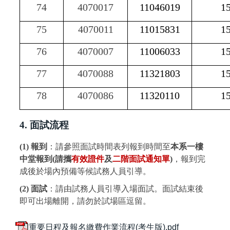
74
4070017
11046019
1
75
4070011
11015831
1
76
4070007
11006033
1
77
4070088
11321803
1
78
4070086
11320110
1
4. 面試流程
(1) 報到
：請參照面試時間表列報到時間至
本系一樓
中堂報到(
請攜
有效證件
及
二階面試通知單
)
，報到完
成後於場內預備等候試務人員引導。
(2) 面試
：請由試務人員引導入場面試。面試結束後
即可出場離開，請勿於試場區逗留。
重要日程及報名繳費作業流程(考生版).pdf