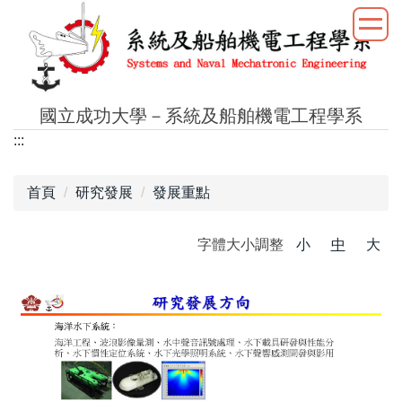
跳
到
主
要
內
國立成功大學－系統及船舶機電工程學系
容
:::
區
首頁
研究發展
發展重點
字體大小調整
小
中
大