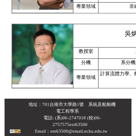
專業領域
非
吳
教授室
分機
系分機
計算流體力學、
專業領域
地址：701台南市大學路1號 系統及船舶機
電工程學系
電話: (系)06-2747018 (校)06-
2757575ext63500
Email：em63500@email.ncku.edu.tw