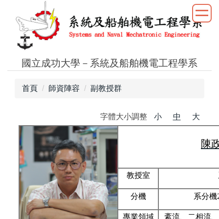
跳
到
主
要
內
國立成功大學－系統及船舶機電工程學系
容
區
首頁
師資陣容
副教授群
字體大小調整
小
中
大
陳
教授室
分機
系分機21
專業領域
紊流、二相流、