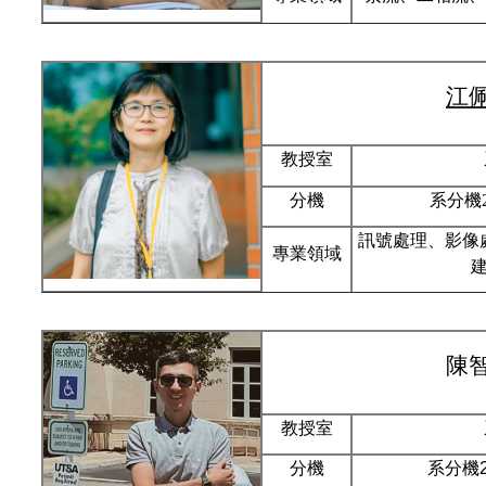
江
教授室
分機
系分機21
訊號處理、影像
專業領域
陳
教授室
分機
系分機