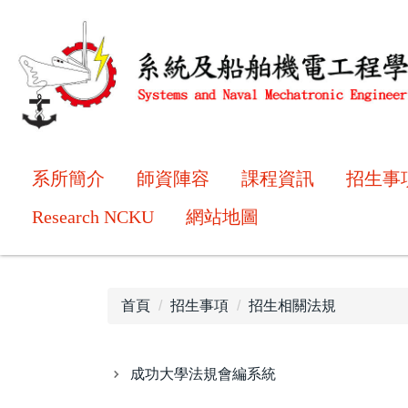
跳
到
主
要
內
容
區
系所簡介
師資陣容
課程資訊
招生事
Research NCKU
網站地圖
首頁
招生事項
招生相關法規
成功大學法規會編系統