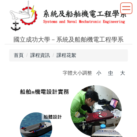
跳
到
主
要
內
國立成功大學－系統及船舶機電工程學系
容
區
首頁
課程資訊
課程花絮
字體大小調整
小
中
大