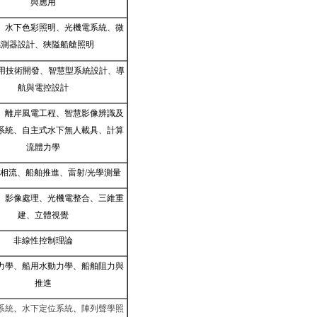
與應用
、水下色彩照明
、
光機電系統、微
感測器設計、狹隘船艙照明
用技術開發、智慧型系統設計、導
航與電控設計
、離岸風電工程、
智慧影像辨識及
系統、自主式水下無人載具、
計算
流體力學
相流、船舶推進、雷射
/
光學測量
、影像處理、光機電整合、三維重
建、立體視覺
非線性控制理論
力學、船用水動力學、船舶阻力與
推進
系統
、
水下定位系統
、
陣列聲學照