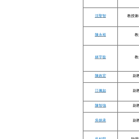
沈聖智
教授兼
陳永裕
教
林宇銜
教
陳政宏
副
江佩如
副
陳智強
副
吳炳承
副
吳
柏賢
助理