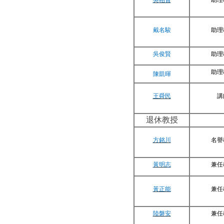
戴名駿
助理
吳俊賢
助理
助理
陳凱暉
王舜民
講
退休教授
方銘川
名譽
黃明志
兼任
黃正能
兼任
陸磐安
兼任