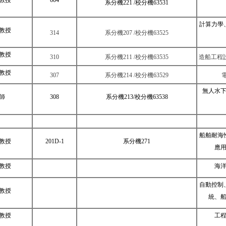
系分機
221 /
校分機
63531
計算力學
教授
314
系分機207 /校分機63525
教授
310
系分機211 /校分機63535
造船工程
教授
307
系分機214 /校分機63529
電
無人水
師
308
系分機
213/
校分機
63538
船舶耐海
教授
201D-1
系分機
271
應
教授
海
自動控制
教授
統、
教授
工