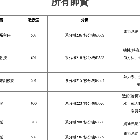
所有師資
稱
教授室
分機
電力系統
系主任
507
系分機
236 /
校分機
63539
機械
(
熱流
教授
601
系分機
218 /
校分機
63533
值方法、
熱力學、
兼副校長
501
系分機
215 /
校分機
63524
造船
(
輪機
)
授
606
系分機
223 /
校分機
63526
水下載具
場與
授
313
系分機
208 /
校分機
63536
資通訊應
電力系統
授
507
系分機
236 /
校分機
63539