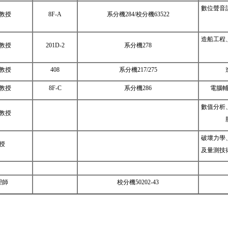
數位聲音
教授
8F-A
系分機284/校分機
63522
造船工程
教授
201D-2
系分機
278
教授
408
系分機
217/275
教授
8F-C
系分機
286
電腦
數值分析
教授
破壞力學
授
及量測技
理師
校分機
50202-43