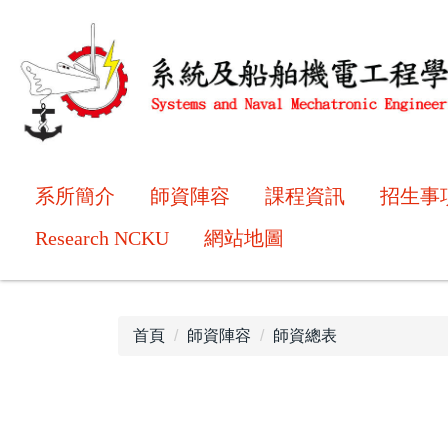
跳
到
主
要
內
容
區
系所簡介
師資陣容
課程資訊
招生事
Research NCKU
網站地圖
首頁
師資陣容
師資總表