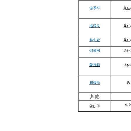
涂季平
兼任
楊澤民
兼任
林忠宏
兼任
邵揮洲
退休
陳長鈕
退休
趙儒民
教
其他
心
陳姸伶