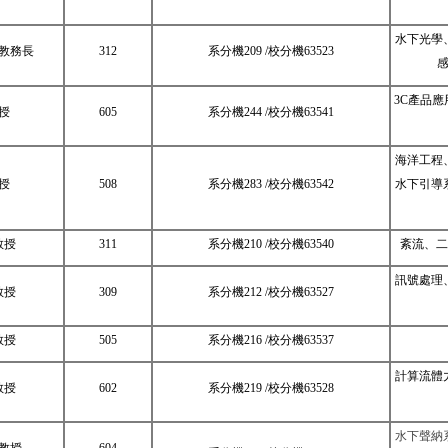
水下光學
教務長
312
系分機
209 /
校分機
63523
3C
產品應
授
605
系分機
244 /
校分機
63541
海洋工程
授
508
系分機
283 /
校分機
63542
水下引導
教授
311
系分機
210 /
校分機
63540
紊流、二
訊號處理
教授
309
系分機
212 /
校分機
63527
教授
505
系分機
216 /
校分機
63537
計算流體
教授
602
系分機
219 /
校分機
63528
水下聲納
教授
604