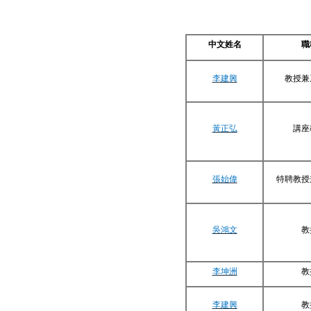
中文姓名
職
李建興
教授兼
黃正弘
講座
張始偉
特聘教授
吳鴻文
教
李坤洲
教
李建興
教