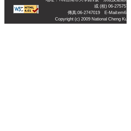
或 (校) 06-2757575
傳真:06-2747019 E-Mail:em6350
Copyright (c) 2009 National Cheng Kung 