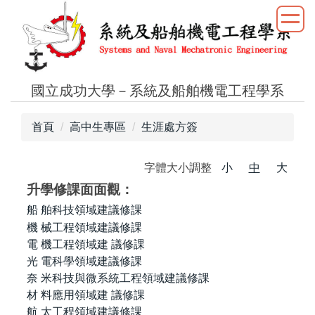
跳
到
主
要
內
國立成功大學－系統及船舶機電工程學系
容
區
首頁
高中生專區
生涯處方簽
字體大小調整
小
中
大
升學修課面面觀：
船 舶科技領域建議修課
機 械工程領域建議修課
電 機工程領域
建 議修課
光 電科學領域建議修課
奈 米科技與微系統工程領域建議修課
材 料應用領域
建 議修課
航 太工程領域建議修課